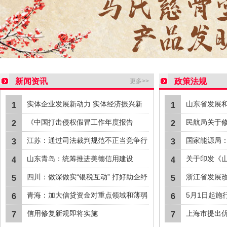
戴成夫艺术简历
新闻资讯
政策法规
更多>>
实体企业发展新动力 实体经济振兴新
山东省发展
1
1
引擎
东省公共信
《中国打击侵权假冒工作年度报告
民航局关于
2
2
（2022）》发布
营评价管理
江苏：通过司法裁判规范不正当竞争行
国家能源局
3
3
为
综合评价标
山东青岛：统筹推进美德信用建设
关于印发《
4
4
2023年工
四川：做深做实“银税互动” 打好助企纾
浙江省发展
5
5
困“组合拳”
体工商户公
青海：加大信贷资金对重点领域和薄弱
5月1日起施
6
6
环节支持力度
不予信用修
信用修复新规即将实施
上海市提出
7
7