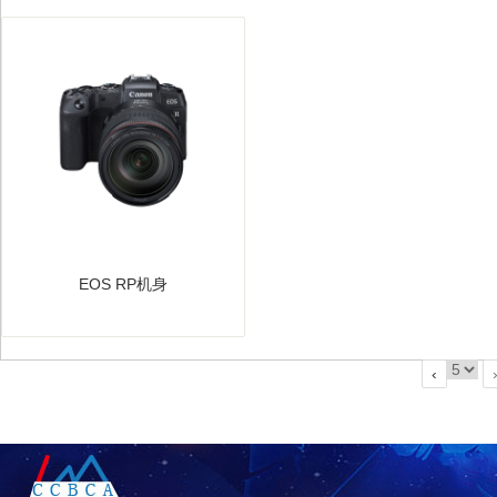
黄龙庄艺术简历
EOS RP机身
“非遗＋旅游”如何实现 1＋1＞2
‹
陈志国艺术简历