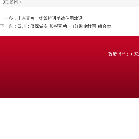
东北网）
上一条：
山东青岛：统筹推进美德信用建设
下一条：
四川：做深做实“银税互动” 打好助企纾困“组合拳”
政策指导 : 